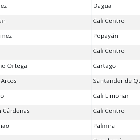
uez
Dagua
an
Cali Centro
ómez
Popayán
Cali Centro
no Ortega
Cartago
 Arcos
Santander de Qu
ao
Cali Limonar
a Cárdenas
Cali Centro
enao
Palmira