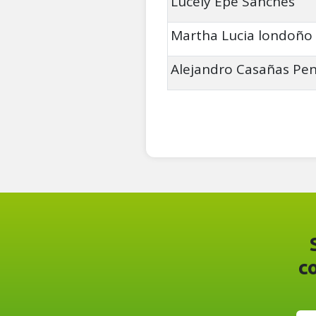
Lucely Epe Sanches
Martha Lucia londoño
Alejandro Casañas Pe
c