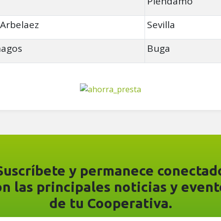
Piendamó
 Arbelaez
Sevilla
nagos
Buga
Suscríbete y permanece conectad
on las principales noticias y event
de tu Cooperativa.