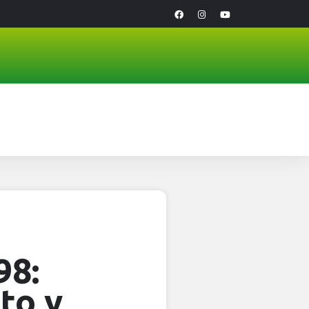
98:
to y