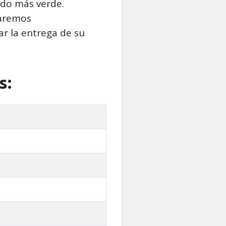
do más verde.
taremos
r la entrega de su
s: